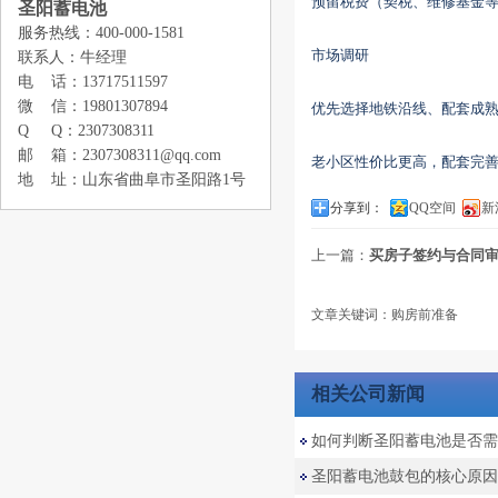
预留税费（契税、维修基金等）
圣阳蓄电池
服务热线：400-000-1581
‌市场调研‌
联系人：牛经理
电 话：13717511597
微 信：19801307894
优先选择地铁沿线、配套成熟
Q Q：2307308311
邮 箱：2307308311@qq.com
老小区性价比更高，配套完
地 址：山东省曲阜市圣阳路1号
分享到：
QQ空间
新
上一篇：
买房子签约与合同
文章关键词：购房前准备
相关公司新闻
如何判断圣阳蓄电池是否需
圣阳蓄电池鼓包的核心原因