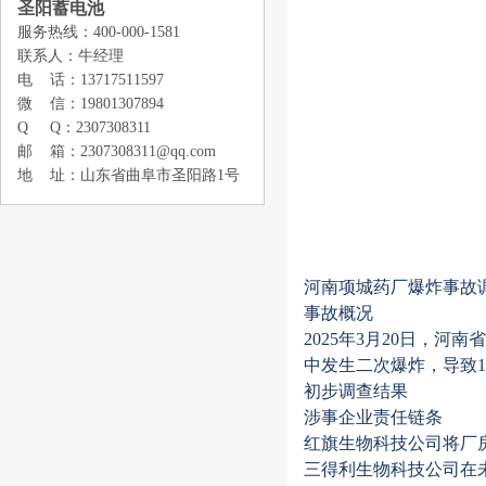
圣阳蓄电池
服务热线：400-000-1581
联系人：牛经理
电 话：13717511597
微 信：19801307894
Q Q：2307308311
邮 箱：2307308311@qq.com
地 址：山东省曲阜市圣阳路1号
河南项城药厂爆炸事故
‌事故概况‌
2025年3月20日，河
中发生‌二次爆炸‌，导致‌
‌初步调查结果‌
‌涉事企业责任链条‌
红旗生物科技公司将厂
三得利生物科技公司在未